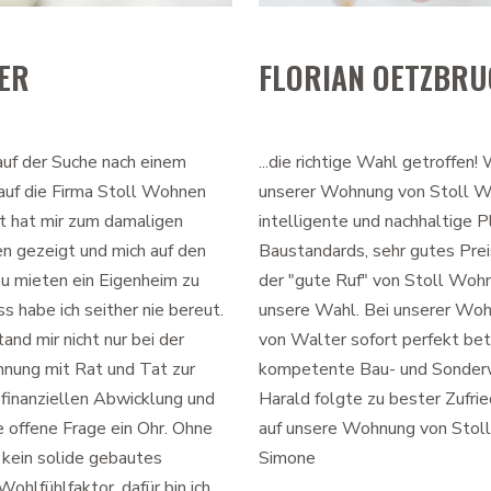
ER
FLORIAN OETZBR
auf der Suche nach einem
...die richtige Wahl getroffen! 
 auf die Firma Stoll Wohnen
unserer Wohnung von Stoll W
t hat mir zum damaligen
intelligente und nachhaltige 
n gezeigt und mich auf den
Baustandards, sehr gutes Prei
u mieten ein Eigenheim zu
der "gute Ruf" von Stoll Woh
 habe ich seither nie bereut.
unsere Wahl. Bei unserer Woh
d mir nicht nur bei der
von Walter sofort perfekt bet
hnung mit Rat und Tat zur
kompetente Bau- und Sonder
 finanziellen Abwicklung und
Harald folgte zu bester Zufrie
e offene Frage ein Ohr. Ohne
auf unsere Wohnung von Stoll
 kein solide gebautes
Simone
hlfühlfaktor, dafür bin ich