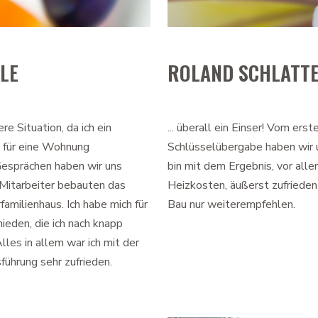
LE
ROLAND SCHLATT
e Situation, da ich ein
... überall ein Einser! Vom ers
 für eine Wohnung
Schlüsselübergabe haben wir u
 Gesprächen haben wir uns
bin mit dem Ergebnis, vor all
 Mitarbeiter bebauten das
Heizkosten, äußerst zufriede
amilienhaus. Ich habe mich für
Bau nur weiterempfehlen.
eden, die ich nach knapp
lles in allem war ich mit der
ührung sehr zufrieden.